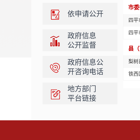
市委
依申请公开
四平
四平
政府信息
公开监督
县（
政府信息公
梨树
开咨询电话
铁西
地方部门
平台链接