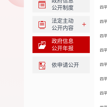
政府信息
公开制度
四平
法定主动
四平
公开内容
四平
政府信息
公开年报
四平
依申请公开
四平
四平
四平