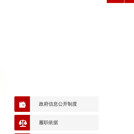
政府信息公开制度
履职依据